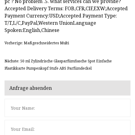
pc ? No problem .5. what services can we provide?
Accepted Delivery Terms: FOB,CFR,CIF,EXW;Accepted
Payment Currency:USD;Accepted Payment Type:
T/T,L/C,PayPal,Western UnionLanguage
Spoken:English,Chinese
Vorherige: Maßgeschneidertes Multi
Nächste: 50 ml Zylindrische Glasparfümflasche Spot Einfache
Plastikkarte Pumpenkopf Stufe ABS Parfümdeckel
Anfrage absenden